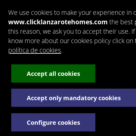
C. Doña Micaela Hernández, 1. Oficina 2. - 35500 Arrecife
de Lanzarote. España.
We use cookies to make your experience in 
Tel:
+34 928 30 38 77
/
+34 928 30 38 79
Términos y Condiciones legales
www.clicklanzarotehomes.com
the best 
Política de privacidad
this reason, we ask you to accept their use. If
know more about our cookies policy click on th
política de cookies
.
Accept all cookies
Accept only mandatory cookies
Configure cookies