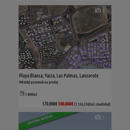
3
<
>
Odkaz. CLH-351213
🔗
Playa Blanca
,
Yaiza
,
Las Palmas, Lanzarote
Městský pozemek na prodej
1.080m2
170.000€
190.000€
(1.124,33€/m2 stavitelný)
VÝHODNÁ NABÍDKA
3