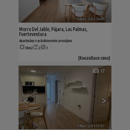
Odkaz. CLH-376489
🔗
Morro Del Jable
,
Pájara
,
Las Palmas,
Fuerteventura
Apartmány v prázdninovém pronájmu
50m2
2
1
(Konzultace cenu)
17
<
>
Odkaz. CLH-373781
🔗