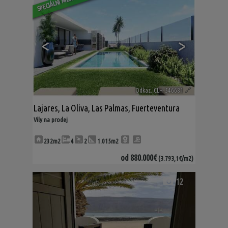
<
>
Odkaz. CLH-546681
🔗
Lajares
,
La Oliva
,
Las Palmas, Fuerteventura
Vily na prodej
232m2
4
2
1.015m2
od
880.000€
(3.793,1€/m2)
12