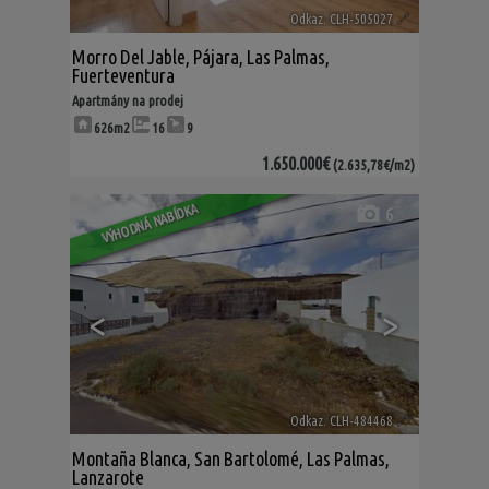
Odkaz. CLH-505027
🔗
Morro Del Jable
,
Pájara
,
Las Palmas,
Fuerteventura
Apartmány na prodej
626m2
16
9
1.650.000€
(2.635,78€/m2)
VÝHODNÁ NABÍDKA
6
<
>
Odkaz. CLH-484468
🔗
Montaña Blanca
,
San Bartolomé
,
Las Palmas,
Lanzarote