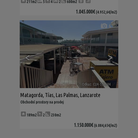
211m2
5
4
2
600m2
1.045.000€
(4.952,6€/m2)
6
<
>
Odkaz. CLH-551604
🔗
Matagorda
,
Tías
,
Las Palmas, Lanzarote
Obchodní prostory na prodej
189m2
2
230m2
1.150.000€
(6.084,65€/m2)