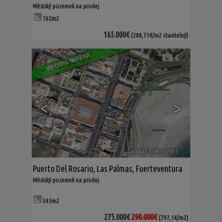
Městský pozemek na prodej
762m2
165.000€
(288,71€/m2 stavitelný)
VÝHODNÁ NABÍDKA
6
<
>
Odkaz. CLH-362433
🔗
Puerto Del Rosario
,
Las Palmas, Fuerteventura
Městský pozemek na prodej
345m2
275.000€
290.000€
(797,1€/m2)