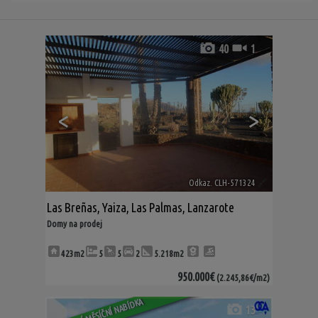
40
1
<
>
Odkaz. CLH-571324
🔗
Las Breñas
,
Yaiza
,
Las Palmas, Lanzarote
Domy na prodej
423m2
5
5
2
5.218m2
950.000€
(2.245,86€/m2)
SPECIÁLNÍ MĚSÍČNÍ NABÍDKA
13