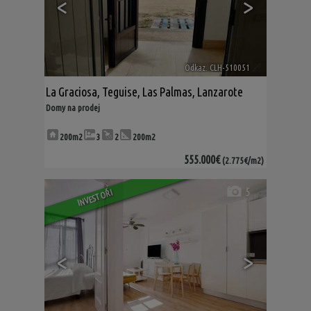
<
>
Odkaz. CLH-510051
🔗
La Graciosa
,
Teguise
,
Las Palmas, Lanzarote
Domy na prodej
200m2
3
2
200m2
555.000€
(2.775€/m2)
5
INVESTOŘI
<
>