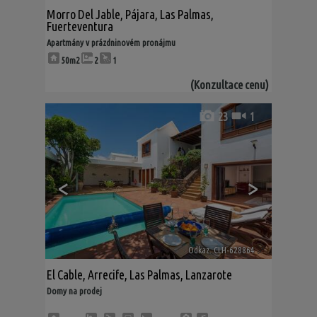
Morro Del Jable
,
Pájara
,
Las Palmas,
Fuerteventura
Apartmány v prázdninovém pronájmu
50m2
2
1
(Konzultace cenu)
23
1
<
>
Odkaz. CLH-628864
🔗
El Cable
,
Arrecife
,
Las Palmas, Lanzarote
Domy na prodej