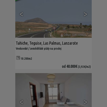
<
>
Odkaz. CLH-520622
🔗
Tahiche
,
Teguise
,
Las Palmas, Lanzarote
Venkovské / zemědělské půdy na prodej
10.200m2
od
40.000€
(3,92€/m2)
<
>