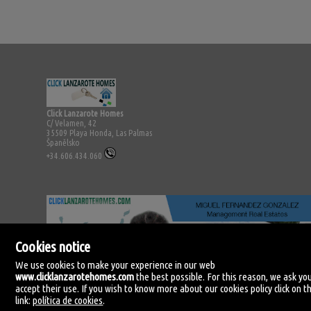
Click Lanzarote Homes
C/ Velamen, 42
35509 Playa Honda, Las Palmas
Španělsko
+34.606.434.060
Cookies notice
We use cookies to make your experience in our web
www.clicklanzarotehomes.com
the best possible. For this reason, we ask yo
accept their use. If you wish to know more about our cookies policy click on th
link:
política de cookies
.