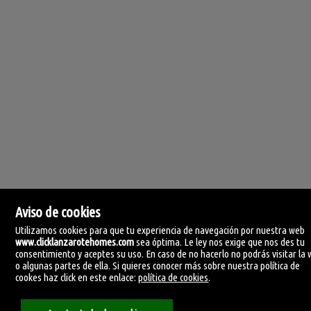
Aviso de cookies
Utilizamos cookies para que tu experiencia de navegación por nuestra web
www.clicklanzarotehomes.com
sea óptima. Le ley nos exige que nos des tu
consentimiento y aceptes su uso. En caso de no hacerlo no podrás visitar la
o algunas partes de ella. Si quieres conocer más sobre nuestra política de
Click Lanzarote Homes
cookes haz click en este enlace:
política de cookies
.
C/ Velamen, 42
35509 Playa Honda, Las Palmas
España