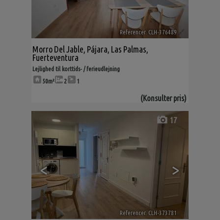
Referencer. CLH-376489
🔗
Morro Del Jable
,
Pájara
,
Las Palmas,
Fuerteventura
Lejlighed til korttids- / ferieudlejning
50m²
2
1
(Konsulter pris)
17
<
>
Referencer. CLH-373781
🔗