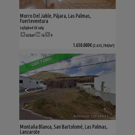
Referencer. CLH-505027
🔗
Morro Del Jable
,
Pájara
,
Las Palmas,
Fuerteventura
Lejlighed til salg
626m²
16
9
1.650.000€
(2.635,78€/m²)
6
GODT TILBUD
<
>
Referencer. CLH-484468
🔗
Montaña Blanca
,
San Bartolomé
,
Las Palmas,
Lanzarote