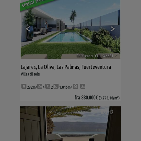
<
>
Referencer. CLH-546681
🔗
Lajares
,
La Oliva
,
Las Palmas, Fuerteventura
Villas til salg
232m²
4
2
1.015m²
fra
880.000€
(3.793,1€/m²)
12