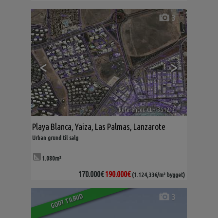
3
<
>
Referencer. CLH-351213
🔗
Playa Blanca
,
Yaiza
,
Las Palmas, Lanzarote
Urban grund til salg
1.080m²
170.000€
190.000€
(1.124,33€/m² bygget)
3
GODT TILBUD