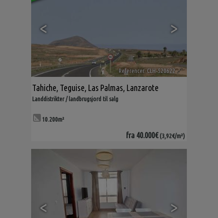
<
>
Referencer. CLH-520622
🔗
Tahiche
,
Teguise
,
Las Palmas, Lanzarote
Landdistrikter / landbrugsjord til salg
10.200m²
fra
40.000€
(3,92€/m²)
<
>