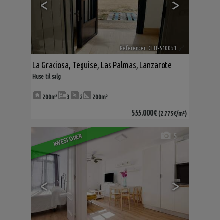
<
>
Referencer. CLH-510051
🔗
La Graciosa
,
Teguise
,
Las Palmas, Lanzarote
Huse til salg
200m²
3
2
200m²
555.000€
(2.775€/m²)
5
INVESTORER
<
>