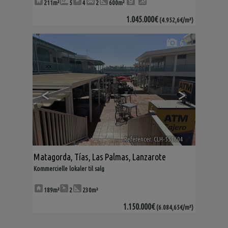
211m²
5
4
2
600m²
1.045.000€
(4.952,6€/m²)
6
<
>
Referencer. CLH-551604
🔗
Matagorda
,
Tías
,
Las Palmas, Lanzarote
Kommercielle lokaler til salg
189m²
2
230m²
1.150.000€
(6.084,65€/m²)