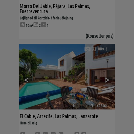
Morro Del Jable
,
Pájara
,
Las Palmas,
Fuerteventura
Lejlighed til korttids- / ferieudlejning
50m²
2
1
(Konsulter pris)
23
1
<
>
Referencer. CLH-628864
🔗
El Cable
,
Arrecife
,
Las Palmas, Lanzarote
Huse til salg