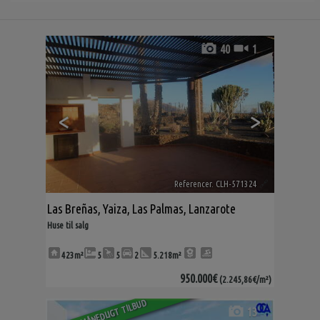
40
1
<
>
Referencer. CLH-571324
🔗
Las Breñas
,
Yaiza
,
Las Palmas, Lanzarote
Huse til salg
423m²
5
5
2
5.218m²
950.000€
(2.245,86€/m²)
SÆRLIGT MÅNEDLIGT TILBUD
13