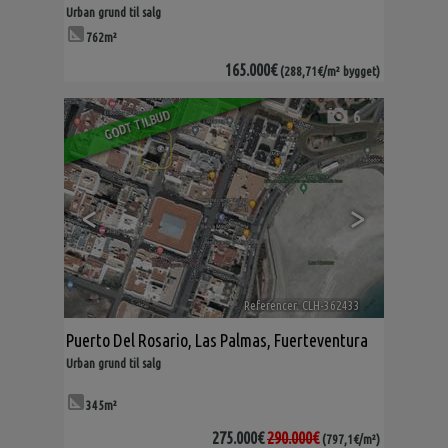
Urban grund til salg
762m²
165.000€
(288,71€/m² bygget)
6
GODT TILBUD
<
>
Referencer. CLH-362433
🔗
Puerto Del Rosario
,
Las Palmas, Fuerteventura
Urban grund til salg
345m²
275.000€
290.000€
(797,1€/m²)