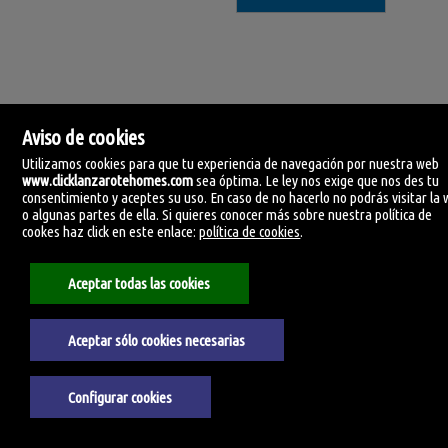
Aviso de cookies
Utilizamos cookies para que tu experiencia de navegación por nuestra web
www.clicklanzarotehomes.com
sea óptima. Le ley nos exige que nos des tu
consentimiento y aceptes su uso. En caso de no hacerlo no podrás visitar la
o algunas partes de ella. Si quieres conocer más sobre nuestra política de
Click Lanzarote Homes
cookes haz click en este enlace:
política de cookies
.
C/ Velamen, 42
35509 Playa Honda, Las Palmas
España
Aceptar todas las cookies
+34.606.434.060
Aceptar sólo cookies necesarias
Aviso legal
Política de privacidad
Política de Cookies
Configurar cookies