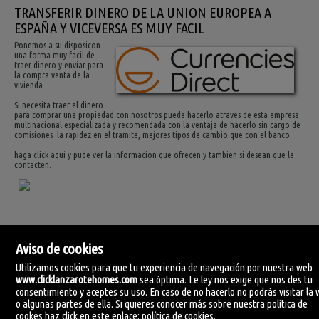
TRANSFERIR DINERO DE LA UNION EUROPEA A
ESPAÑA Y VICEVERSA ES MUY FACIL
Ponemos a su disposicon
una forma muy facil de
traer dinero y enviar para
la compra venta de la
vivienda.
Si necesita traer el dinero
para comprar una propiedad con nosotros puede hacerlo atraves de esta empresa
multinacional especializada y recomendada con la ventaja de hacerlo sin cargo de
comisiones la rapidez en el tramite, mejores tipos de cambio que con el banco.
haga click aqui y pude ver la informacion que ofrecen y tambien si desean que le
contacten.
Aviso de cookies
Utilizamos cookies para que tu experiencia de navegación por nuestra web
www.clicklanzarotehomes.com
sea óptima. Le ley nos exige que nos des tu
consentimiento y aceptes su uso. En caso de no hacerlo no podrás visitar la
o algunas partes de ella. Si quieres conocer más sobre nuestra política de
Click Lanzarote Homes
cookes haz click en este enlace:
política de cookies
.