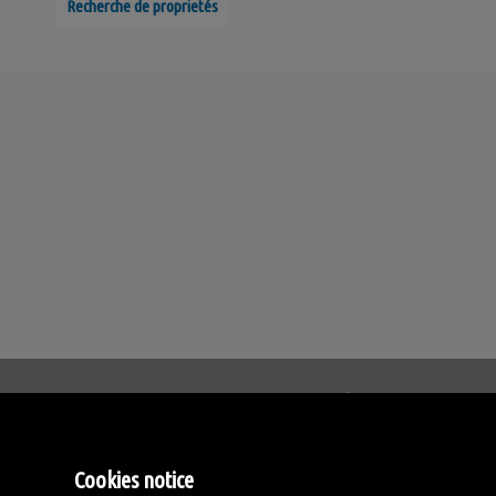
Recherche de proprietés
Click Lanzarote Homes
C/ Velamen, 42
Cookies notice
35509 Playa Honda, Las 