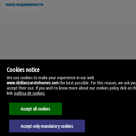
поиск недвижимости
Cookies notice
We use cookies to make your experience in our web
www.clicklanzarotehomes.com
the best possible. For this reason, we ask yo
accept their use. If you wish to know more about our cookies policy click on th
Click Lanzarote Homes
link:
política de cookies
.
C/ Velamen, 42
35509 Playa Honda, Las Palmas
Испания
Accept all cookies
+34.606.434.060
Accept only mandatory cookies
Aviso legal
Политика Конфиденциальности
Политика использования файлов cookie