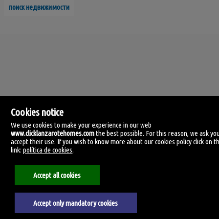
поиск недвижимости
Cookies notice
We use cookies to make your experience in our web
www.clicklanzarotehomes.com
the best possible. For this reason, we ask yo
accept their use. If you wish to know more about our cookies policy click on th
Click Lanzarote Homes
link:
política de cookies
.
C/ Velamen, 42
35509 Playa Honda, Las Palmas
Испания
Accept all cookies
+34.606.434.060
Accept only mandatory cookies
Aviso legal
Политика Конфиденциальности
Политика использования файлов cookie